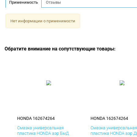
Применимость
Отзывы
Нет информации о применимости
Обратите внимание на сопутствующие товары:
HONDA 162674264
HONDA 162674264
Смазка универсальная
Смазка универсальна
пластика HONDA аэр БмД
пластика HONDA аэр Д