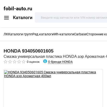
fobil-auto.ru
Каталоги
ЛК
Каталоги групп
Ред.каталоги
Wh-каталоги
Carbase
Сторонние к
HONDA
934050601605
Смазка универсальная пластика HONDA аэр Ароматная 
О бренде HONDA
0 оценок