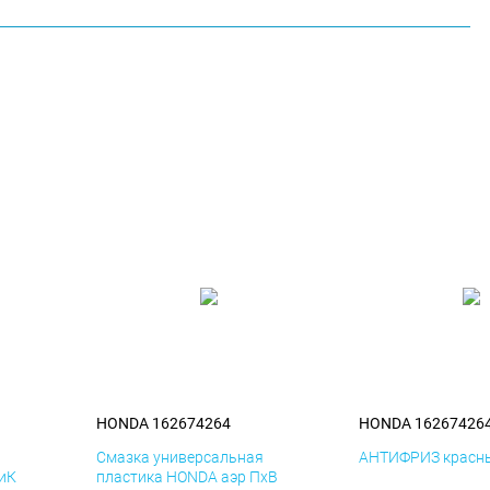
HONDA 162674264
HONDA 16267426
я
Смазка универсальная
АНТИФРИЗ красны
иК
пластика HONDA аэр ПхВ