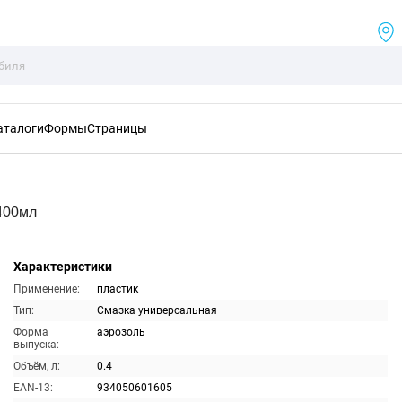
аталоги
Формы
Страницы
400мл
Характеристики
Применение:
пластик
Тип:
Смазка универсальная
Форма
аэрозоль
выпуска:
Объём, л:
0.4
EAN-13:
934050601605