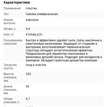
Характеристики
Применение:
пластик
Тип:
Смазка универсальная
Форма
аэрозоль
выпуска:
Объём, л:
0.4
EAN-13:
91054AJ231
Расширенное
Быстро и эффективно удаляет пыль, грязь, масляные и
описание:
никотиновые загрязнения. Защищает от старения и
выгорания, восстанавливает первоначальную
структуру, обладает антистатическим эффектом.
Предназначен для обработки пластиковых и
виниловых деталей салона. Подходит для молдингов и
бамперов. Обладает приятным ароматом клубники.
Товарная
уход и очистка
группа:
Высота
235
упаковки,
мм:
Длина
50
упаковки,
мм:
Объем
0.7
упаковки, л: