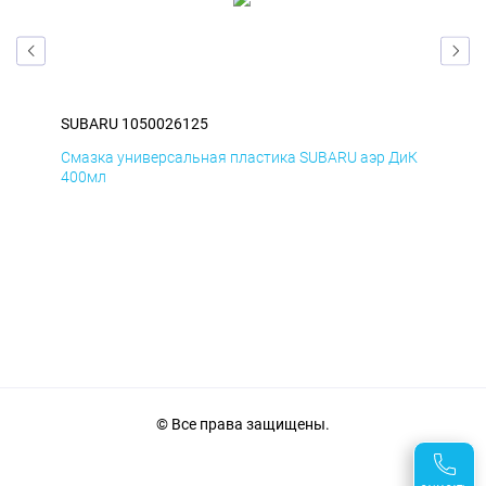
SUBARU 1050026125
SUB
БмД
Смазка универсальная пластика SUBARU аэр ДиК
Сма
400мл
40
© Все права защищены.