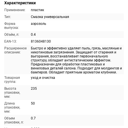
Характеристики
Применение:
пластик
Тип:
Смазка универсальная
Форма
аэрозоль
выпуска:
Объём, л:
0.4
EAN-13:
8136048130
Расширенное
Быстро и эффективно удаляет пыль, грязь, масляные и
описание:
никотиновые загрязнения. Защищает от старения и
выгорания, восстанавливает первоначальную
структуру, обладает антистатическим эффектом.
Предназначен для обработки пластиковых и
виниловых деталей салона. Подходит для молдингов и
бамперов. Обладает приятным ароматом клубники.
Товарная
уход и очистка
группа:
Высота
235
упаковки,
мм:
Длина
50
упаковки,
мм:
Объем
0.7
упаковки, л: