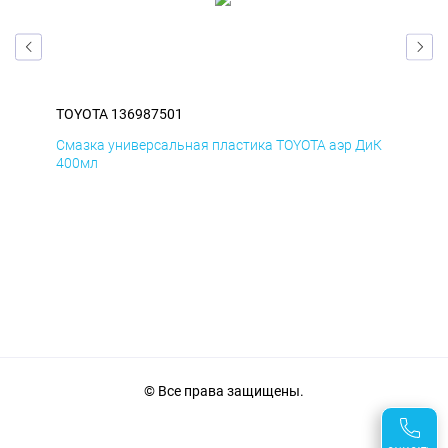
TOYOTA 136987501
TOY
БмД
Смазка универсальная пластика TOYOTA аэр ДиК
Сма
400мл
40
© Все права защищены.